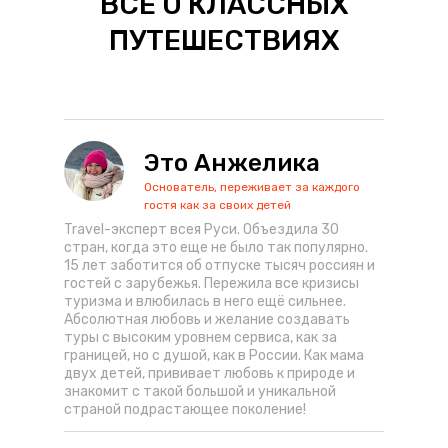
ВСЕ О КЛАССНЫХ
ПУТЕШЕСТВИЯХ
Это Анжелика
Основатель, переживает за каждого
гостя как за своих детей
Travel-эксперт всея Руси. Объездила 30
стран, когда это еще не было так популярно.
15 лет заботится об отпуске тысяч россиян и
гостей с зарубежья. Пережила все кризисы
туризма и влюбилась в него ещё сильнее.
Абсолютная любовь и желание создавать
туры с высоким уровнем сервиса, как за
границей, но с душой, как в России. Как мама
двух детей, прививает любовь к природе и
знакомит с такой большой и уникальной
страной подрастающее поколение!