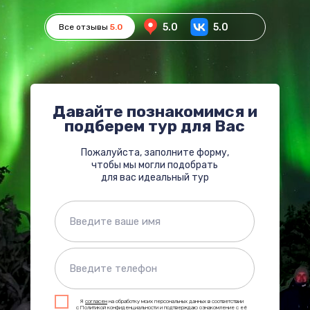
5.0
5.0
Все отзывы
5.0
Давайте познакомимся и
подберем тур для Вас
Пожалуйста, заполните форму,
чтобы мы могли подобрать
для вас идеальный тур
Я
согласен
на обработку моих персональных данных в соответствии
с
Политикой конфиденциальности
и подтверждаю ознакомление с её