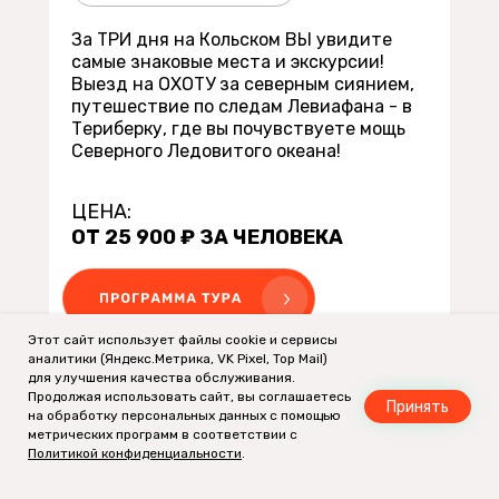
За ТРИ дня на Кольском ВЫ увидите
самые знаковые места и экскурсии!
Выезд на ОХОТУ за северным сиянием,
путешествие по следам Левиафана - в
Териберку, где вы почувствуете мощь
Северного Ледовитого океана!
ЦЕНА:
ОТ 25 900 ₽ ЗА ЧЕЛОВЕКА
Этот сайт использует файлы cookie и сервисы
аналитики (Яндекс.Метрика, VK Pixel, Top Mail)
для улучшения качества обслуживания.
Продолжая использовать сайт, вы соглашаетесь
Принять
на обработку персональных данных с помощью
метрических программ в соответствии с
Все туры в Мурманской
Политикой конфиденциальности
.
области