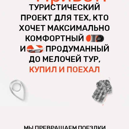
ТУРИСТИЧЕСКИЙ
МЫ ПРЕВРАЩАЕМ ПОЕЗДКИ НАШИХ
ПРОЕКТ ДЛЯ ТЕХ, КТО
ГОСТЕЙ В ИДЕАЛЬНЫЕ ПРИКЛЮЧЕНИЯ:
ХОЧЕТ МАКСИМАЛЬНО
БЕЗОПАСНЫЕ, КОМФОРТНЫЕ,
ПРОДУМАННЫЕ,
А ЕЩЕ У НАС:
КОМФОРТНЫЙ
И
........
ПРОДУМАННЫЙ
ДО МЕЛОЧЕЙ ТУР,
КУПИЛ И ПОЕХАЛ
МЫ ПРЕВРАЩАЕМ ПОЕЗДКИ